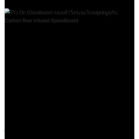
โดยรวมถือว่าประทับใจเลยกับรองเท้าวิ่งคู่นี้ ไม่ว่าจะ
เป็นเรื่องของดีไซน์ที่มาในรูปแบบค่อนข้างมินิมอล
สวยงาม และด้านประสิทธิภาพที่ทำออกมาได้ดีมากๆ
รูปทรงอาจจะดูเพรียวบางแต่ก็ทำมาได้ค่อนข้างแข็ง
แรง พื้นที่ดูไม่หนาก็รองรับแรงกระแทกได้ดี ไม่มีความ
รู้สึกสะท้านเลย แผ่น Carbon-fiber infused
Speedboard ก็ทำหน้าที่ในเรื่องของความมั่นคงและ
ความสมูธในแต่ละก้าวได้เป็นอย่างดี เวลาพอกดเร่ง
ความเร็วขึ้น ประสิทธิภาพของโฟม Helion ที่มาในรูป
แบบเทคโนโลยี CloudTec ก็ทำได้ดีมากๆ จะวิ่งช้า วิ่ง
เร็ว ก็ได้หมด คุณภาพสมกับเป็น Swiss Engineering ที่
ติดไว้ด้านข้างรองเท้าเลย ใครที่กำลังมองหาและอยาก
ได้รองเท้าวิ่งถนนสำหรับใส่แข่งขัน ใส่วิ่งระยะไกล ที่มี