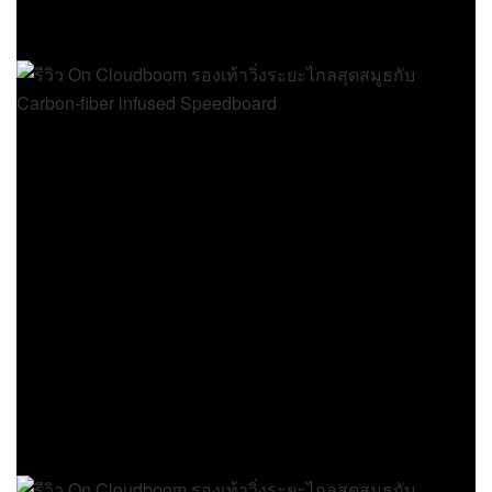
อัปเปอร์บางเบาแต่กระชับ
มาเริ่มต้นที่อัปเปอร์กันก่อน สำหรับรองเท้าวิ่งรุ่นนี้ใช้
หน้าผ้าตาข่าย Engineered mesh ชั้นเดียว มีรูระบาย
อากาศเยอะมาก ไม่เจอปัญหาเรื่องความอับชื้นเลย การ
ระบายอากาศค่อนข้างดี นอกจากนี้ผ้าตาข่ายนี้ยังมี
ความแข็งแรงแต่ยืดหยุ่นน้อยสวมใส่แล้วค่อนข้าง
กระชับเข้ากับเท้า รอบๆ ข้อเท้ากว้างรู้สึกโล่งไม่อึดอัด
และตรงส้นเท้าก็ทำการล็อคส้นเท้าได้ดี โดยรวมใน
เรื่องของความกระชับล็อคเท้าทำได้ดีมาก แต่จะมีจุดติ
ก็คือลิ้นรองเท้าที่บางแต่ไม่ได้เย็บติดกับตัวรองเท้า
เวลาสวมใส่แบบรีบๆ ลิ้นมักจะพับเอง ทำให้ตอนใส่ค่อน
ข้างที่จะต้องจัดระเบียบให้ดี