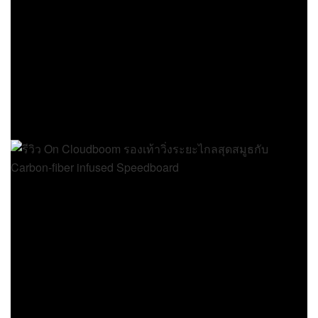
มีหน้าเท้ากว้างแล้วใส่ไม่ได้จริงๆ ไม่ควรฝืนจะดีที่สุด
ครับ
พื้นชั้นกลาง CloudTec + Carbon-
fiber infused Speedboard ให้รอบ
ขาสมูธสุดๆ
พื้นชั้นกลางยังคงมาพร้อมกับเทคโนโลยี CloudTec
เทคโนโลยีหลักของ On โดยมีการใช้โฟม Helion
ที่ทาง On เรียกว่า superfoam มีคุณสมบัติ นุ่ม น้ำหนัก
เบา รองรับแรงกระแทก และมีแรงส่งคืนที่ดี โดย
CloudTec จะมาในรูปแบบ 2 ชั้น วางไว้ด้านบนและล่าง
ระหว่าง Carbon-fiber infused speedboard ที่คราวนี้มี
การผสมคาร์บอนไฟเบอร์เข้ามาเพื่อความแข็งแรงและ