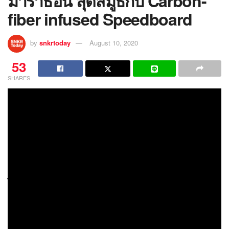
มาราธอน สุดสมูธกับ Carbon-
fiber infused Speedboard
by
snkrtoday
August 10, 2020
53
SHARES
รองเท้าวิ่งถนนสำหรับแข่งขันและ
On Cloudboom
ระยะไกลที่มาพร้อมกับ Carbon-fiber infused
Speedboard ได้เปิดตัวอย่างเงียบๆ ไปเมื่อกลางเดือน
กรกฎาคมที่ผ่านมา หลังจากที่เราได้ทำการ
แกะกล่อง
และพรีวิวรองเท้าวิ่ง
กันไปแล้ว สำหรับวันนี้เเราก็จะมา
เล่าความรู้สึกจากการสวมใส่วิ่งให้ฟัง ถ้าพร้อมแล้ว ก็
ไปติดตามกันเลย
ถ้าไม่อยากอ่าน ไปรับชมคลิปวิดีโอ
กันเลย