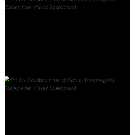
เชือกรองเท้าเล็กและแบน แต่ทำมาได้ดีมาก มัดทบ
เดียวค่อนข้างที่จะเอาอยู่ไม่ต้องมามัดใหม่บ่อยๆ แต่ถ้า
ให้ชัวร์สองทบตั้งแต่แรกจะชัวร์ที่สุดเพราะในจังหวะ
เร่งความเร็วจะได้ไม่ต้องมากังวล และอีกสิ่งนึงที่ต้อง
ชมก็คืองานประกอบของอัปเปอร์รุ่นนี้ทำมาได้เนี๊ยบ
แต่ละชิ้นจะไม่มีการเย็บติด ส่วนชิ้นไหนที่มีการใช้ด้าน
เย็บก็จะเก็บงานได้ดีมากๆ ไม่มีระคายเคือง
ในเรื่องของไซซ์ Cloudboom รุ่นนี้มีรูปทรงที่ค่อนข้าง
เรียว ใครที่มีหน้าเท้ากว้างมากๆ อาจจะเจอปัญหาการ
สวมใส่ได้ ส่วนตัวมีรูปเท้ากว้างก็ยังพอใส่ได้ ต้อง
ขอบคุณหน้าผ้าชั้นเดียวทำให้มีพื้นที่ด้านในเหลือ แต่
ตรงนิ้วก้อยก็รู้สึกถึงการเสียดสีอยู่บ้าง เพราะฉะนั้น ถ้า