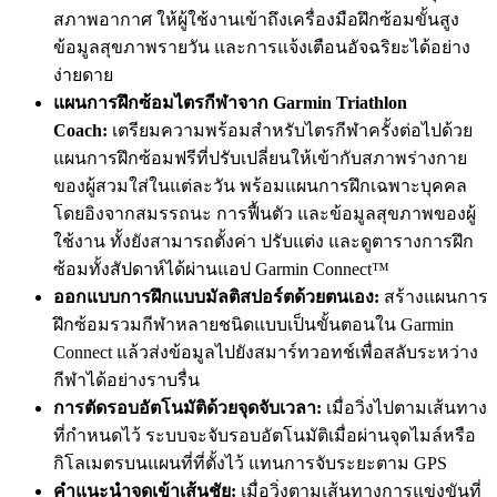
สภาพอากาศ ให้ผู้ใช้งานเข้าถึงเครื่องมือฝึกซ้อมขั้นสูง
ข้อมูลสุขภาพรายวัน และการแจ้งเตือนอัจฉริยะได้อย่าง
ง่ายดาย
แผนการฝึกซ้อมไตรกีฬาจาก Garmin Triathlon
Coach:
เตรียมความพร้อมสำหรับไตรกีฬาครั้งต่อไปด้วย
แผนการฝึกซ้อมฟรีที่ปรับเปลี่ยนให้เข้ากับสภาพร่างกาย
ของผู้สวมใส่ในแต่ละวัน พร้อมแผนการฝึกเฉพาะบุคคล
โดยอิงจากสมรรถนะ การฟื้นตัว และข้อมูลสุขภาพของผู้
ใช้งาน ทั้งยังสามารถตั้งค่า ปรับแต่ง และดูตารางการฝึก
ซ้อมทั้งสัปดาห์ได้ผ่านแอป Garmin Connect™
ออกแบบการฝึกแบบมัลติสปอร์ตด้วยตนเอง:
สร้างแผนการ
ฝึกซ้อมรวมกีฬาหลายชนิดแบบเป็นขั้นตอนใน Garmin
Connect แล้วส่งข้อมูลไปยังสมาร์ทวอทช์เพื่อสลับระหว่าง
กีฬาได้อย่างราบรื่น
การตัดรอบอัตโนมัติด้วยจุดจับเวลา:
เมื่อวิ่งไปตามเส้นทาง
ที่กำหนดไว้ ระบบจะจับรอบอัตโนมัติเมื่อผ่านจุดไมล์หรือ
กิโลเมตรบนแผนที่ที่ตั้งไว้ แทนการจับระยะตาม GPS
คำแนะนำจุดเข้าเส้นชัย:
เมื่อวิ่งตามเส้นทางการแข่งขันที่