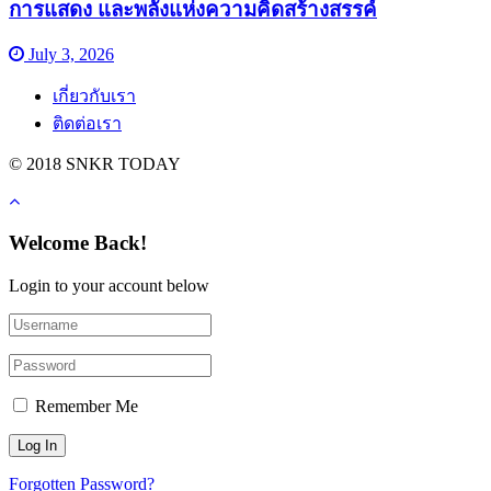
การแสดง และพลังแห่งความคิดสร้างสรรค์
July 3, 2026
เกี่ยวกับเรา
ติดต่อเรา
© 2018 SNKR TODAY
Welcome Back!
Login to your account below
Remember Me
Forgotten Password?