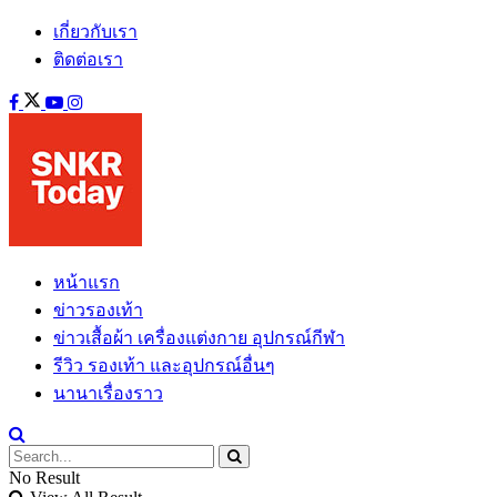
เกี่ยวกับเรา
ติดต่อเรา
หน้าแรก
ข่าวรองเท้า
ข่าวเสื้อผ้า เครื่องแต่งกาย อุปกรณ์กีฬา
รีวิว รองเท้า และอุปกรณ์อื่นๆ
นานาเรื่องราว
No Result