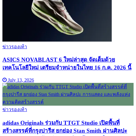
ข่าวรองเท้า
ASICS NOVABLAST 6 ใหม่ล่าสุด จัดเต็มด้วย
เทคโนโลยีใหม่ เตรียมจำหน่ายในไทย 16 ก.ค. 2026 นี้
July 13, 2026
ข่าวรองเท้า
adidas Originals ร่วมกับ TTGT Studio เปิดพื้นที่
สร้างสรรค์ที่กรุงปารีส ยกย่อง Stan Smith ผ่านศิลปะ