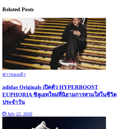
Related
Posts
ข่าวรองเท้า
adidas Originals เปิดตัว HYPERBOOST
EUPHORIA ซิลูเอทใหม่ที่นิยามการสวมใส่ในชีวิต
ประจำวัน
July 22, 2026