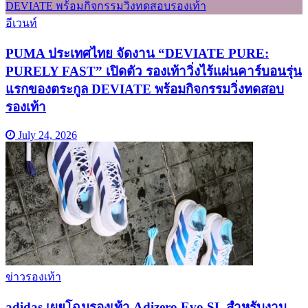
อีเวนท์
PUMA ประเทศไทย จัดงาน “DEVIATE PURE:
PURELY FAST” เปิดตัว รองเท้าวิ่งไร้แผ่นคาร์บอนรุ่น
แรกของตระกูล DEVIATE พร้อมกิจกรรมวิ่งทดสอบ
รองเท้า
July 24, 2026
ข่าวรองเท้า
adidas เผยโฉมรองเท้า Adizero Evo SL สำหรับงาน