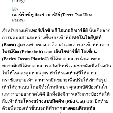
Parley)
เทอร์เร็กซ์ ทู อัลตร้า พาร์ลีย์ (Terrex Two Ultra
Parley)
สำหรับรองเท้า
เทอร์เร็กซ์ ฟรี ไฮเกอร์ พาร์ลีย์
นั้นเกิดจาก
การผสมผสานระหว่างพื้นรองเท้าที่มี
เทคโนโลยีบูสท์
(Boost)
สูตรเฉพาะของอาดิดาส และตัวรองเท้าที่ทำจาก
ไพรม์นิต
(Primeknit)
และ
เส้นใยพาร์ลี่ย์ โอเชี่ยน
(Parley Ocean Plastic®)
ที่ได้มาจากการนำเอาขยะ
พลาสติกที่ได้มาจากการสกัดกั้นบริเวณชายฝั่งเพื่อป้องกัน
ไม่ให้ไหลลงสู่มหาสมุทร ทำให้รองเท้าคู่นี้ให้ความ
กระชับสบายเท้า สามารถยืดขยายเพื่อปรับให้เข้ากับรูป
เท้าได้ทุกแบบ โดยมีทั้งน้ำหนักเบา คุณสมบัติป้องกันน้ำ
และระบายอากาศได้ดี อีกทั้งยังมีการเสริมการป้องกันให้
กับเท้าด้วย
โครงสร้างแบบมิดคัท (
Mid Cut)
และปิดท้าย
ด้วยพื้นรองเท้าชั้นนอกที่ทำจาก
ยางคอนติเนนทัล