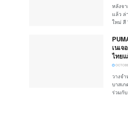
หลังจา
แล้ว ล
ใหม่ ส
PUMA 
เนเจอ
ไทยแล
OCTOBER
วางจำห
บาสเกตบ
ร่วมกั