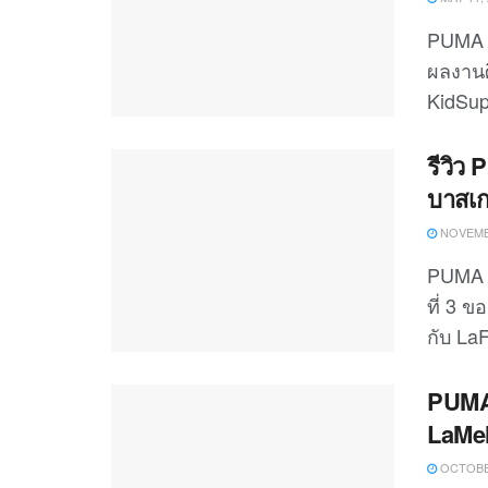
PUMA x
ผลงานศิ
KidSup
รีวิว
บาสเก
NOVEMBE
PUMA x
ที่ 3 ข
กับ La
PUMA
LaMel
OCTOBER