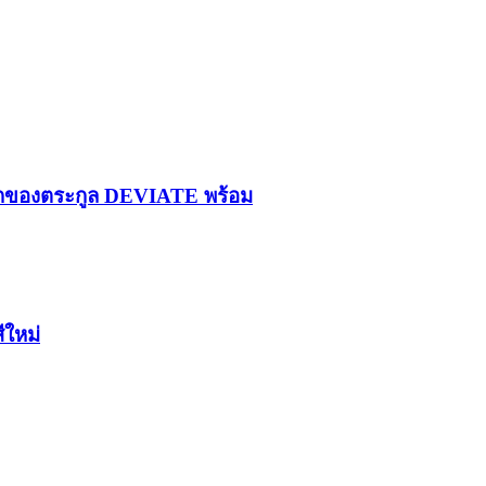
รกของตระกูล DEVIATE พร้อม
ีใหม่