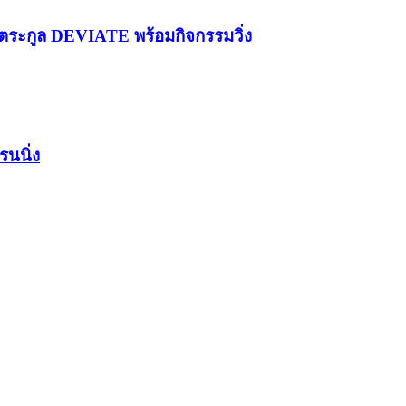
ระกูล DEVIATE พร้อมกิจกรรมวิ่ง
รนนิ่ง