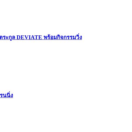
ระกูล DEVIATE พร้อมกิจกรรมวิ่ง
รนนิ่ง