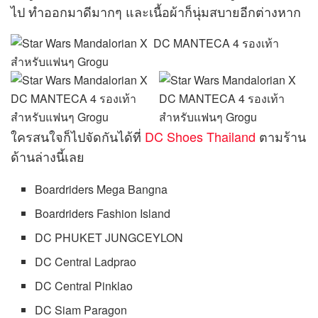
ใครสนใจก็ไปจัดกันได้ที่
DC Shoes Thailand
ตามร้าน
ด้านล่างนี้เลย
Boardriders Mega Bangna
Boardriders Fashion Island
DC PHUKET JUNGCEYLON
DC Central Ladprao
DC Central Pinklao
DC Siam Paragon
DC Central Festival Hatyai
DC The Emporium
DC Robinson Phuket Jungceylon