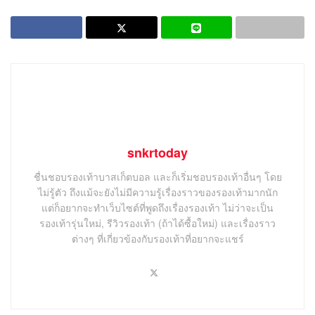
snkrtoday
ชื่นชอบรองเท้าบาสเก็ตบอล และก็เริ่มชอบรองเท้าอื่นๆ โดย
ไม่รู้ตัว ถึงแม้จะยังไม่มีความรู้เรื่องราวของรองเท้ามากนัก
แต่ก็อยากจะทำเว็บไซต์ที่พูดถึงเรื่องรองเท้า ไม่ว่าจะเป็น
รองเท้ารุ่นใหม่, รีวิวรองเท้า (ถ้าได้ซื้อใหม่) และเรื่องราว
ต่างๆ ที่เกี่ยวข้องกับรองเท้าที่อยากจะแชร์