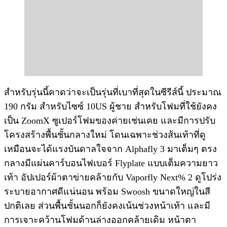
สำหรับรุ่นนี้คาดว่าจะเป็นรุ่นที่เบาที่สุดในซีรีส์นี้ ประมาณ
190 กรัม สำหรับไซซ์ 10US ผู้ชาย สำหรับโฟมที่ใช้ยังคง
เป็น ZoomX ซูเปอร์โฟมของค่ายเช่นเคย และมีการปรับ
โครงสร้างพื้นชั้นกลางใหม่ โดนเฉพาะช่วงส้นเท้าที่ดู
เหมือนจะได้แรงบันดาลใจจาก Alphafly 3 มาเต็มๆ ตรง
กลางมีแผ่นคาร์บอนไฟเบอร์ Flyplate แบบเต็มความยาว
เท้า อัปเปอร์ผ้าตาข่ายคล้ายกับ Vaporfly Next% 2 ดูโปร่ง
ระบายอากาศดีแน่นอน พร้อม Swoosh ขนาดใหญ่ในสี
ปกติเลย ส่วนพื้นชั้นนอกก็ยังคงเน้นช่วงหน้าเท้า และมี
การเจาะคว้านโฟมด้านล่างออกคล้ายเดิม หน้าตา