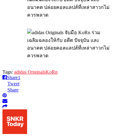
Tags:
adidas Originals
KoRn
Share
1
Tweet
Share