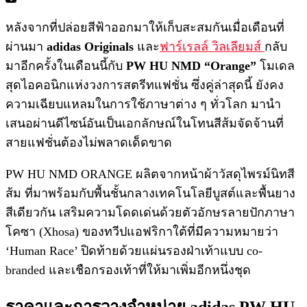
หลังจากที่ปล่อยสีฟ้าออกมาให้เก็บสะสมกันเมื่อเดือนที่
ผ่านมา
adidas Originals
และ
ฟาร์เรลล์ วิลเลียมส์
กลับ
มาอีกครั้งในเดือนนี้กับ
PW HU NMD “Orange”
โมเดล
สุดไอคอนิกแห่งวงการสตรีทแฟชั่น ซึ่งคู่ล่าสุดนี้ ยังคง
ความเฉียบแหลมในการใช้ภาษาต่าง ๆ ทั่วโลก มานำ
เสนอผ่านดีไซน์อันเป็นเอกลักษณ์ในโทนสีส้มจัดจ้านที่
สายแฟชั่นต้องไม่พลาดเด็ดขาด
PW HU NMD ORANGE ผลิตจากหน้าผ้าวัสดุไพรม์นิทสี
ส้ม ที่มาพร้อมกับพื้นชั้นกลางเทคโนโลยีบูสต์และพื้นยาง
สีเดียวกัน เสริมความโดดเด่นด้วยตัวอักษรลายปักภาษา
โคซา (Xhosa) ของทวีปแอฟริกาใต้ที่มีความหมายว่า
‘Human Race’ ปิดท้ายด้วยแผ่นรองฝ่าเท้าแบบ co-
branded และเชือกรองเท้าที่ให้มาเพิ่มอีกหนึ่งชุด
ราคาและการวางจำหน่าย adidas PW HU