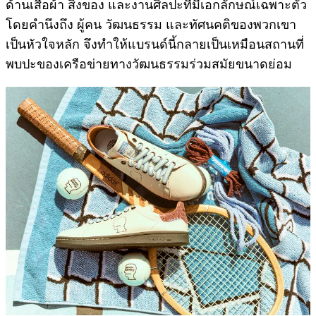
ด้านเสื้อผ้า สิ่งของ และงานศิลปะที่มีเอกลักษณ์เฉพาะตัว
โดยคำนึงถึง ผู้คน วัฒนธรรม และทัศนคติของพวกเขา
เป็นหัวใจหลัก จึงทำให้แบรนด์นี้กลายเป็นเหมือนสถานที่
พบปะของเครือข่ายทางวัฒนธรรมร่วมสมัยขนาดย่อม