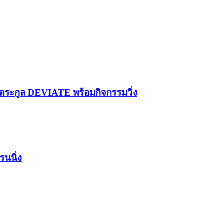
ระกูล DEVIATE พร้อมกิจกรรมวิ่ง
รนนิ่ง