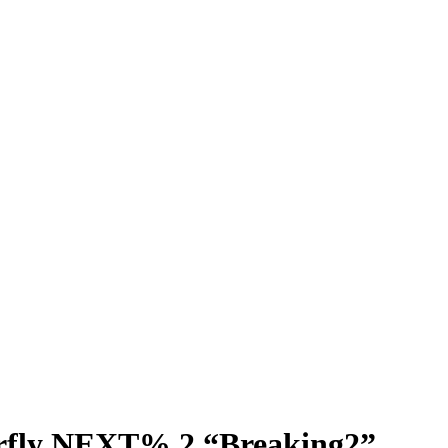
orfly NEXT% 2 “Breaking2”