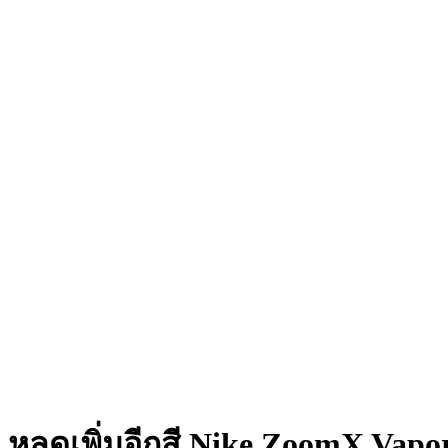
หลุดเพิ่มอีกสี Nike ZoomX Vap